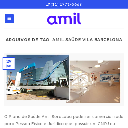
Skip
(11) 2771-5668
to
content
ARQUIVOS DE TAG:
AMIL SAÚDE VILA BARCELONA
29
jun
O Plano de Saúde Amil Sorocaba pode ser comercializado
para Pessoa Física e Jurídica que possuir um CNPJ ou