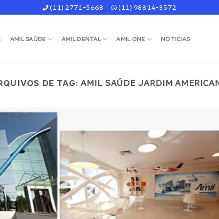
(11) 2771-5668
(11) 98814-3572
E
AMIL SAÚDE
AMIL DENTAL
AMIL ONE
NOTICIAS
RQUIVOS DE TAG:
AMIL SAÚDE JARDIM AMERICA