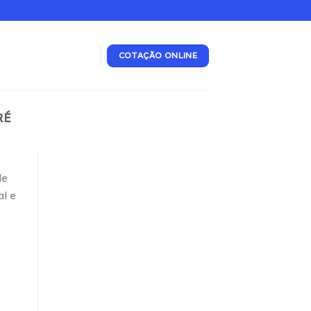
COTAÇÃO ONLINE
RÉ
de
al e