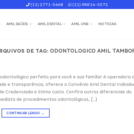
(11) 2771-5668
(11) 98814-3572
E
AMIL SAÚDE
AMIL DENTAL
AMIL ONE
NOTICIAS
RQUIVOS DE TAG:
ODONTOLOGICO AMIL TAMBO
odontológico perfeito para você e sua família! A operadora 
dade e transparência, oferece o Convênio Amil Dental Individu
de Credenciada e ótimo custo. Confira outros diferenciais do
mediata de procedimentos odontológicos, […]
CONTINUAR LENDO
→