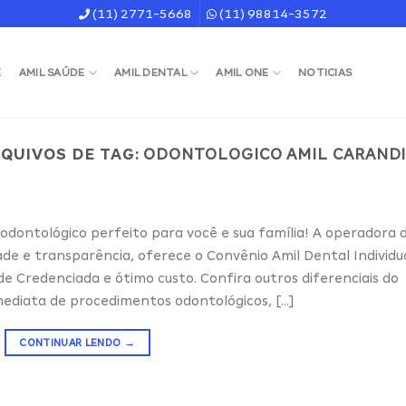
(11) 2771-5668
(11) 98814-3572
E
AMIL SAÚDE
AMIL DENTAL
AMIL ONE
NOTICIAS
QUIVOS DE TAG:
ODONTOLOGICO AMIL CARAND
odontológico perfeito para você e sua família! A operadora 
dade e transparência, oferece o Convênio Amil Dental Individu
de Credenciada e ótimo custo. Confira outros diferenciais do
mediata de procedimentos odontológicos, […]
CONTINUAR LENDO
→