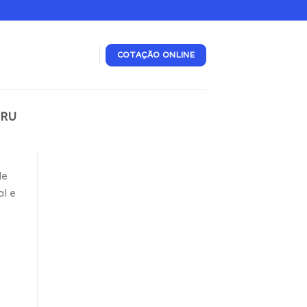
COTAÇÃO ONLINE
IRU
de
al e