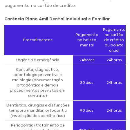
pagamento no cartão de credito.
Carência Plano Amil Dental Individual e Familiar
Pagamento
Pagamento
no cartão
Procedimentos
no boleto
de crédito
mensal
ou boleto
anual
Urgência e emergência
24horas
24horas
Consulta, diagnóstico,
odontologia preventiva e
radiologia (documentação
30 dias
24horas
ortodôntica e demais
procedimentos previstos em
contrato)
Dentística, cirurgias e disfunções
temporo mandilar, ortodontia
90 dias
24horas
(instalação de aparelho fixo)
Periodontia (tratamento de