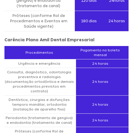
gengiva) e endodontia
120 dias
24horas
(tratamento de canal)
Próteses (conforme Rol de
Procedimentos e Eventos em
180 dias
24 horas
Saúde vigente)
Carência Plano Amil Dental Empresarial
Pagamento no boleto
Procedimentos
mensal
Urgência e emergência
24 horas
Consulta, diagnóstico, odontologia
preventiva e radiologia
(documentação ortodôntica e demais
24 horas
procedimentos previstos em
contrato)
Dentística, cirurgias e disfunções
temporo mandilar, ortodontia
24 horas
(instalação de aparelho fixo)
Periodontia (tratamento de gengiva)
24 horas
e endodontia (tratamento de canal)
Próteses (conforme Rol de