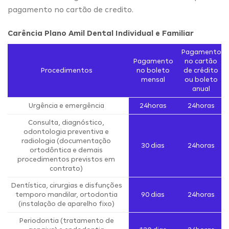
pagamento no cartão de credito.
Carência Plano Amil Dental Individual e Familiar
Pagamento
Pagamento
no cartão
Procedimentos
no boleto
de crédito
mensal
ou boleto
anual
Urgência e emergência
24horas
24horas
Consulta, diagnóstico,
odontologia preventiva e
radiologia (documentação
30 dias
24horas
ortodôntica e demais
procedimentos previstos em
contrato)
Dentística, cirurgias e disfunções
temporo mandilar, ortodontia
90 dias
24horas
(instalação de aparelho fixo)
Periodontia (tratamento de