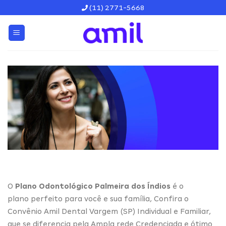
Skip
(11) 2771-5668
to
content
O
Plano Odontológico Palmeira dos Índios
é o
plano perfeito para você e sua família, Confira o
Convênio Amil Dental Vargem (SP) Individual e Familiar,
que se diferencia pela Ampla rede Credenciada e ótimo