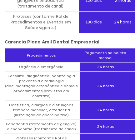
gengiva) e endodontia
120 dias
24horas
(tratamento de canal)
Próteses (conforme Rol de
Procedimentos e Eventos em
180 dias
24 horas
Saúde vigente)
Carência Plano Amil Dental Empresarial
Pagamento no boleto
Procedimentos
mensal
Urgência e emergência
24 horas
Consulta, diagnóstico, odontologia
preventiva e radiologia
(documentação ortodôntica e demais
24 horas
procedimentos previstos em
contrato)
Dentística, cirurgias e disfunções
temporo mandilar, ortodontia
24 horas
(instalação de aparelho fixo)
Periodontia (tratamento de gengiva)
24 horas
e endodontia (tratamento de canal)
Próteses (conforme Rol de