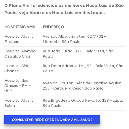
O Plano Amil credenciou os melhores Hospitais de São
Paulo, veja Abaixo os Hospitais em destaque:
HOSPITAIS AMIL
ENDEREÇO
Hospital Albert
Avenida Albert Einsten, 627/701 –
Einstein
Morumbi, São Paulo
Hospital Alemão
Rua João Julião, 331 – Bela Vista, São
Oswaldo Cruz
Paulo
Hospital Sírio
Rua Dona Adma Jafet, 91 – Bela Vista, São
Libanes
Paulo
Hospital das
Avenida Doutor Enéas de Carvalho Aguiar,
Clínicas – FM –
255 – Cerqueira César, São Paulo
USP
Hospital Albert
Rua Brigadeiro Gavião Peixoto, 123 – Lapa,
Sabin
São Paulo
CONSULTAR REDE CREDENCIADA AMIL SAÚDE