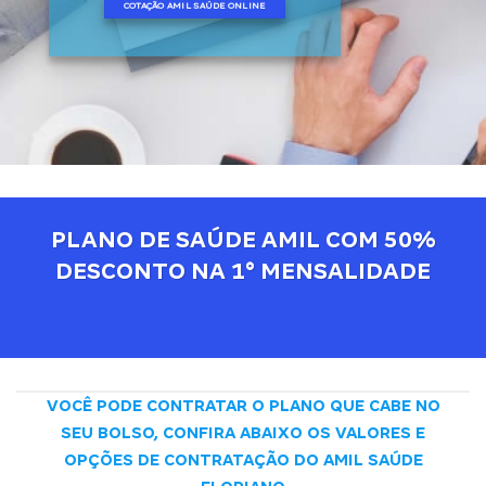
COTAÇÃO AMIL SAÚDE ONLINE
PLANO DE SAÚDE AMIL COM 50%
DESCONTO NA 1° MENSALIDADE
VOCÊ PODE CONTRATAR O PLANO QUE CABE NO
SEU BOLSO, CONFIRA ABAIXO OS VALORES E
OPÇÕES DE CONTRATAÇÃO DO AMIL SAÚDE