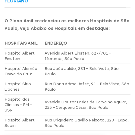
FLORIANO
O Plano Amil credenciou os melhores Hospitais de São
Paulo, veja Abaixo os Hospitais em destaque:
HOSPITAIS AMIL
ENDEREÇO
Hospital Albert
Avenida Albert Einsten, 627/701 –
Einstein
Morumbi, São Paulo
Hospital Alemão
Rua João Julião, 331 – Bela Vista, São
Oswaldo Cruz
Paulo
Hospital Sírio
Rua Dona Adma Jafet, 91 – Bela Vista, São
Libanes
Paulo
Hospital das
Avenida Doutor Enéas de Carvalho Aguiar,
Clínicas – FM –
255 – Cerqueira César, São Paulo
USP
Hospital Albert
Rua Brigadeiro Gavião Peixoto, 123 – Lapa,
Sabin
São Paulo