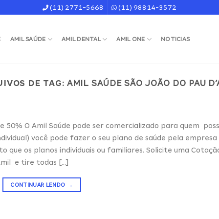
(11) 2771-5668
(11) 98814-3572
E
AMIL SAÚDE
AMIL DENTAL
AMIL ONE
NOTICIAS
IVOS DE TAG:
AMIL SAÚDE SÃO JOÃO DO PAU D
 50% O Amil Saúde pode ser comercializado para quem poss
ividual) você pode fazer o seu plano de saúde pela empresa
que os planos individuais ou familiares. Solicite uma Cotaçã
mil e tire todas […]
CONTINUAR LENDO
→