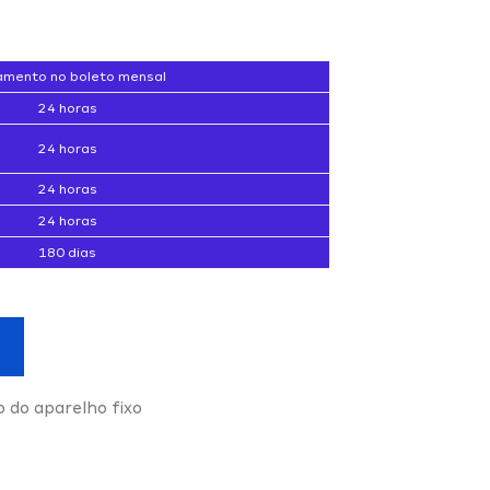
mento no boleto mensal
24 horas
24 horas
24 horas
24 horas
180 dias
o do aparelho fixo