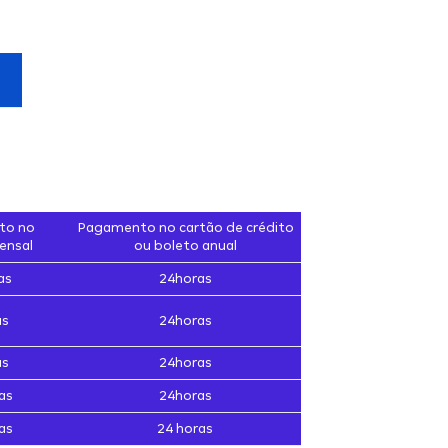
to no
Pagamento no cartão de crédito
ensal
ou boleto anual
as
24horas
as
24horas
as
24horas
as
24horas
as
24 horas