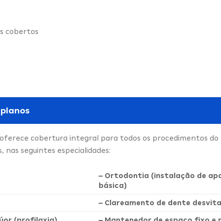
s cobertos
 planos
a oferece cobertura integral para todos os procedimentos do
 nas seguintes especialidades:
– Ortodontia (instalação de ap
básica)
– Clareamento de dente desvita
úor (profilaxia)
– Mantenedor de espaço fixo e 