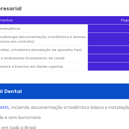
resarial
imentos
Paga
 emergência
e radiologia (documentação ortodôntica e demais
istos em contrato)
dilar, ortodontia (instalação de aparelho fixo)
 e endodontia (tratamento de canal)
mentos e Eventos em Saúde vigente)
il Dental
ANS
, incluindo documentação ortodôntica básica e instalaçã
da e sem burocracia
 em todo o Brasil