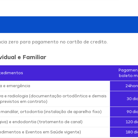
ncia zero para pagamento no cartão de credito.
vidual e Familiar
Pagamen
cedimentos
boleto m
a e emergência
24hor
iva e radiologia (documentação ortodôntica e demais
30 di
previstos em contrato)
 mandilar, ortodontia (instalação de aparelho fixo)
90 di
iva) e endodontia (tratamento de canal)
120 di
edimentos e Eventos em Saúde vigente)
180 di