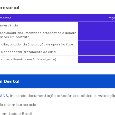
resarial
imentos
Paga
 emergência
e radiologia (documentação ortodôntica e demais
istos em contrato)
dilar, ortodontia (instalação de aparelho fixo)
 e endodontia (tratamento de canal)
mentos e Eventos em Saúde vigente)
il Dental
ANS
, incluindo documentação ortodôntica básica e instalaçã
da e sem burocracia
 em todo o Brasil