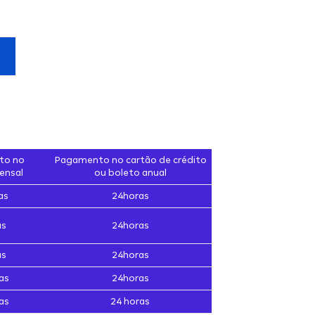
to no
Pagamento no cartão de crédito
ensal
ou boleto anual
as
24horas
as
24horas
as
24horas
as
24horas
as
24 horas