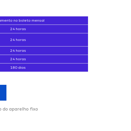
mento no boleto mensal
24 horas
24 horas
24 horas
24 horas
180 dias
o do aparelho fixo