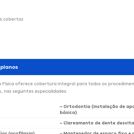
s cobertos
 planos
 Física oferece cobertura integral para todos os procedime
 nas seguintes especialidades:
– Ortodontia (instalação de ap
básica)
– Clareamento de dente desvita
úor (profilaxia)
– Mantenedor de espaço fixo e 