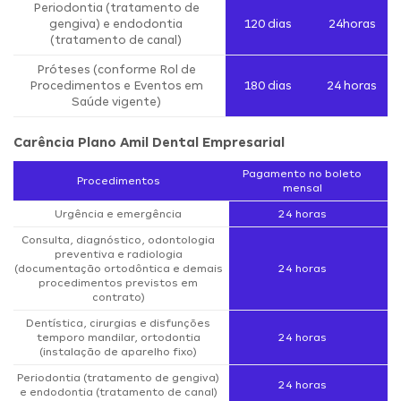
Periodontia (tratamento de
gengiva) e endodontia
120 dias
24horas
(tratamento de canal)
Próteses (conforme Rol de
Procedimentos e Eventos em
180 dias
24 horas
Saúde vigente)
Carência Plano Amil Dental Empresarial
Pagamento no boleto
Procedimentos
mensal
Urgência e emergência
24 horas
Consulta, diagnóstico, odontologia
preventiva e radiologia
(documentação ortodôntica e demais
24 horas
procedimentos previstos em
contrato)
Dentística, cirurgias e disfunções
temporo mandilar, ortodontia
24 horas
(instalação de aparelho fixo)
Periodontia (tratamento de gengiva)
24 horas
e endodontia (tratamento de canal)