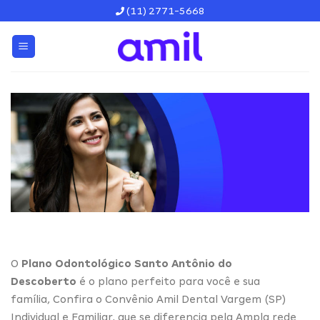
Skip
(11) 2771-5668
to
content
O
Plano Odontológico Santo Antônio do
Descoberto
é o plano perfeito para você e sua
família, Confira o Convênio Amil Dental Vargem (SP)
Individual e Familiar, que se diferencia pela Ampla rede