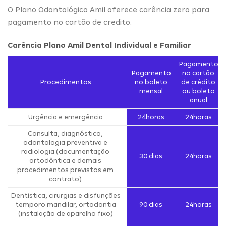
O Plano Odontológico Amil oferece carência zero para
pagamento no cartão de credito.
Carência Plano Amil Dental Individual e Familiar
Pagamento
Pagamento
no cartão
Procedimentos
no boleto
de crédito
mensal
ou boleto
anual
Urgência e emergência
24horas
24horas
Consulta, diagnóstico,
odontologia preventiva e
radiologia (documentação
30 dias
24horas
ortodôntica e demais
procedimentos previstos em
contrato)
Dentística, cirurgias e disfunções
temporo mandilar, ortodontia
90 dias
24horas
(instalação de aparelho fixo)