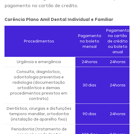
pagamento no cartão de credito.
Carência Plano Amil Dental Individual e Familiar
Pagamento
Pagamento
no cartão
Procedimentos
no boleto
de crédito
mensal
ou boleto
anual
Urgência e emergência
24horas
24horas
Consulta, diagnóstico,
odontologia preventiva e
radiologia (documentação
30 dias
24horas
ortodôntica e demais
procedimentos previstos em
contrato)
Dentística, cirurgias e disfunções
temporo mandilar, ortodontia
90 dias
24horas
(instalação de aparelho fixo)
Periodontia (tratamento de