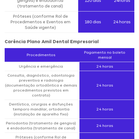
gengiva) e endodontia
120 dias
24horas
(tratamento de canal)
Próteses (conforme Rol de
Procedimentos e Eventos em
180 dias
24 horas
Saúde vigente)
Carência Plano Amil Dental Empresarial
Pagamento no boleto
Procedimentos
mensal
Urgência e emergência
24 horas
Consulta, diagnóstico, odontologia
preventiva e radiologia
(documentação ortodôntica e demais
24 horas
procedimentos previstos em
contrato)
Dentística, cirurgias e disfunções
temporo mandilar, ortodontia
24 horas
(instalação de aparelho fixo)
Periodontia (tratamento de gengiva)
24 horas
e endodontia (tratamento de canal)
Próteses (conforme Rol de