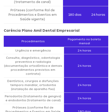
(tratamento de canal)
Próteses (conforme Rol de
Procedimentos e Eventos em
180 dias
24 horas
Saúde vigente)
Carência Plano Amil Dental Empresarial
Pagamento no boleto
Procedimentos
mensal
Urgência e emergência
24 horas
Consulta, diagnóstico, odontologia
preventiva e radiologia
(documentação ortodôntica e demais
24 horas
procedimentos previstos em
contrato)
Dentística, cirurgias e disfunções
temporo mandilar, ortodontia
24 horas
(instalação de aparelho fixo)
Periodontia (tratamento de gengiva)
24 horas
e endodontia (tratamento de canal)
Próteses (conforme Rol de
Procedimentos e Eventos em Saúde
180 dias