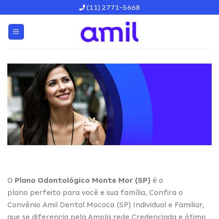
Skip
(11) 2771-5668
to
content
O
Plano Odontológico Monte Mor (SP)
é o
plano perfeito para você e sua família, Confira o
Convênio Amil Dental Mococa (SP) Individual e Familiar,
que se diferencia pela Ampla rede Credenciada e ótimo