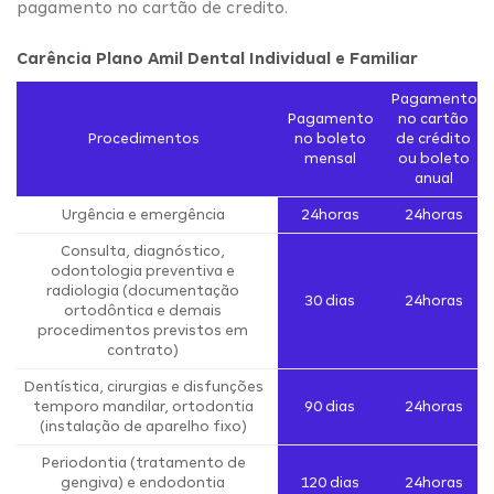
pagamento no cartão de credito.
Carência Plano Amil Dental Individual e Familiar
Pagamento
Pagamento
no cartão
Procedimentos
no boleto
de crédito
mensal
ou boleto
anual
Urgência e emergência
24horas
24horas
Consulta, diagnóstico,
odontologia preventiva e
radiologia (documentação
30 dias
24horas
ortodôntica e demais
procedimentos previstos em
contrato)
Dentística, cirurgias e disfunções
temporo mandilar, ortodontia
90 dias
24horas
(instalação de aparelho fixo)
Periodontia (tratamento de
gengiva) e endodontia
120 dias
24horas