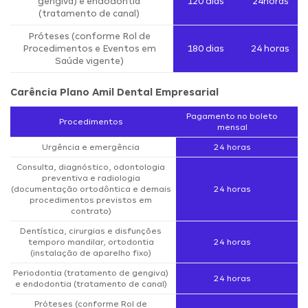
gengiva) e endodontia
120 dias
24horas
(tratamento de canal)
Próteses (conforme Rol de
Procedimentos e Eventos em
180 dias
24 horas
Saúde vigente)
Carência Plano Amil Dental Empresarial
Pagamento no boleto
Procedimentos
mensal
Urgência e emergência
24 horas
Consulta, diagnóstico, odontologia
preventiva e radiologia
(documentação ortodôntica e demais
24 horas
procedimentos previstos em
contrato)
Dentística, cirurgias e disfunções
temporo mandilar, ortodontia
24 horas
(instalação de aparelho fixo)
Periodontia (tratamento de gengiva)
24 horas
e endodontia (tratamento de canal)
Próteses (conforme Rol de