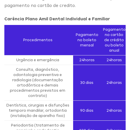
pagamento no cartão de credito.
Carência Plano Amil Dental Individual e Familiar
Pagamento
Pagamento
no cartão
Procedimentos
no boleto
de crédito
mensal
ou boleto
anual
Urgência e emergência
24horas
24horas
Consulta, diagnóstico,
odontologia preventiva e
radiologia (documentação
30 dias
24horas
ortodôntica e demais
procedimentos previstos em
contrato)
Dentística, cirurgias e disfunções
temporo mandilar, ortodontia
90 dias
24horas
(instalação de aparelho fixo)
Periodontia (tratamento de