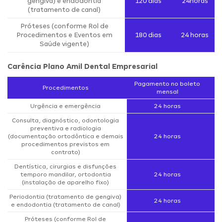
gengiva) e endodontia
120 dias
24horas
(tratamento de canal)
Próteses (conforme Rol de
Procedimentos e Eventos em
180 dias
24 horas
Saúde vigente)
Carência Plano Amil Dental Empresarial
Pagamento no boleto
Procedimentos
mensal
Urgência e emergência
24 horas
Consulta, diagnóstico, odontologia
preventiva e radiologia
(documentação ortodôntica e demais
24 horas
procedimentos previstos em
contrato)
Dentística, cirurgias e disfunções
temporo mandilar, ortodontia
24 horas
(instalação de aparelho fixo)
Periodontia (tratamento de gengiva)
24 horas
e endodontia (tratamento de canal)
Próteses (conforme Rol de