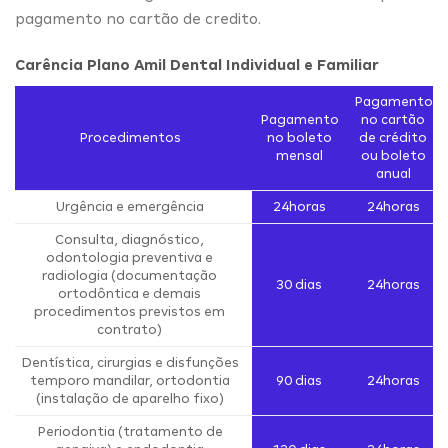
pagamento no cartão de credito.
Carência Plano Amil Dental Individual e Familiar
Pagamento
Pagamento
no cartão
Procedimentos
no boleto
de crédito
mensal
ou boleto
anual
Urgência e emergência
24horas
24horas
Consulta, diagnóstico,
odontologia preventiva e
radiologia (documentação
30 dias
24horas
ortodôntica e demais
procedimentos previstos em
contrato)
Dentística, cirurgias e disfunções
temporo mandilar, ortodontia
90 dias
24horas
(instalação de aparelho fixo)
Periodontia (tratamento de