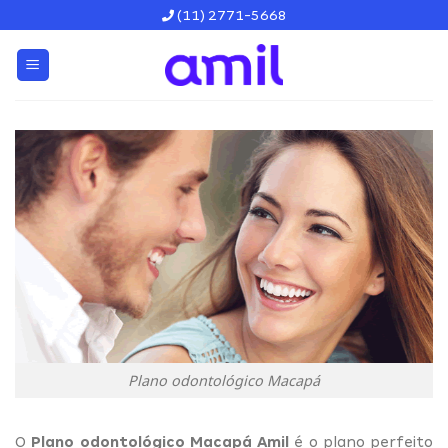
Skip
(11) 2771-5668
to
content
Plano odontológico Macapá
O
Plano odontológico Macapá Amil
é o plano perfeito