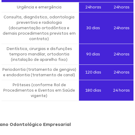
Urgência e emergência
24horas
24horas
Consulta, diagnóstico, odontologia
preventiva e radiologia
(documentação ortodôntica e
30 dias
24horas
demais procedimentos previstos em
contrato)
Dentística, cirurgias e disfunções
temporo mandilar, ortodontia
90 dias
24horas
(instalação de aparelho fixo)
Periodontia (tratamento de gengiva)
120 dias
24horas
e endodontia (tratamento de canal)
Próteses (conforme Rol de
Procedimentos e Eventos em Saúde
180 dias
24 horas
vigente)
lano Odontológico Empresarial