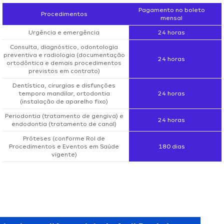
Pagamento no boleto
Procedimentos
mensal
Urgência e emergência
24 horas
Consulta, diagnóstico, odontologia
preventiva e radiologia (documentação
24 horas
ortodôntica e demais procedimentos
previstos em contrato)
Dentística, cirurgias e disfunções
temporo mandilar, ortodontia
24 horas
(instalação de aparelho fixo)
Periodontia (tratamento de gengiva) e
24 horas
endodontia (tratamento de canal)
Próteses (conforme Rol de
Procedimentos e Eventos em Saúde
180 dias
vigente)