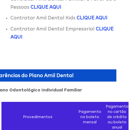
Pessoas
CLIQUE AQUI
Contratar Amil Dental Kids
CLIQUE AQUI
Contratar Amil Dental Empresarial
CLIQUE
AQUI
arências do
Plano Amil Dental
lano Odontológico Individual Familiar
Pagamento
Pagamento
no cartão
Procedimentos
no boleto
de crédito
mensal
ou boleto
anual