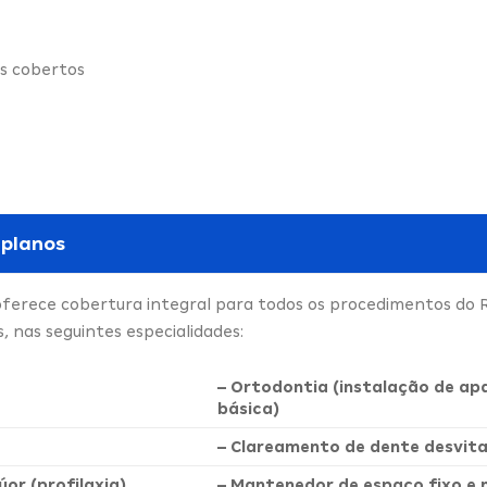
s cobertos
 planos
oferece cobertura integral para todos os procedimentos do 
 nas seguintes especialidades:
– Ortodontia (instalação de ap
básica)
– Clareamento de dente desvita
úor (profilaxia)
– Mantenedor de espaço fixo e 