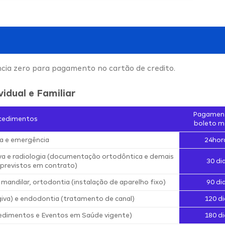
ncia zero para pagamento no cartão de credito.
vidual e Familiar
Pagamen
cedimentos
boleto m
a e emergência
24hor
iva e radiologia (documentação ortodôntica e demais
30 di
previstos em contrato)
 mandilar, ortodontia (instalação de aparelho fixo)
90 di
iva) e endodontia (tratamento de canal)
120 di
edimentos e Eventos em Saúde vigente)
180 di