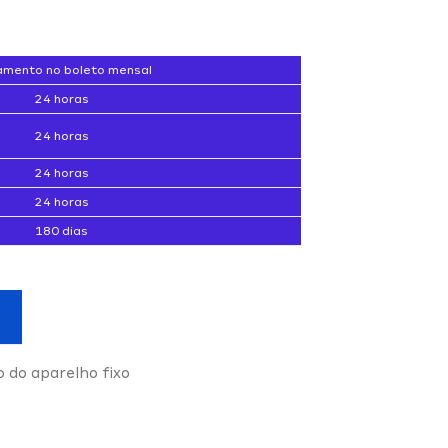
mento no boleto mensal
24 horas
24 horas
24 horas
24 horas
180 dias
o do aparelho fixo