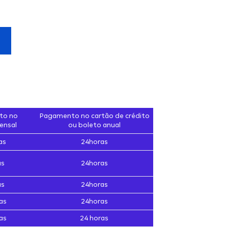
to no
Pagamento no cartão de crédito
ensal
ou boleto anual
as
24horas
as
24horas
as
24horas
as
24horas
as
24 horas