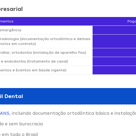
resarial
imentos
Paga
 emergência
e radiologia (documentação ortodôntica e demais
istos em contrato)
dilar, ortodontia (instalação de aparelho fixo)
 e endodontia (tratamento de canal)
mentos e Eventos em Saúde vigente)
il Dental
ANS
, incluindo documentação ortodôntica básica e instalaçã
da e sem burocracia
 em todo o Brasil