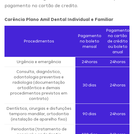
pagamento no cartão de credito.
Carência Plano Amil Dental Individual e Familiar
Pagamento
Pagamento
no cartão
Procedimentos
no boleto
de crédito
mensal
ou boleto
anual
Urgência e emergência
24horas
24horas
Consulta, diagnóstico,
odontologia preventiva e
radiologia (documentação
30 dias
24horas
ortodôntica e demais
procedimentos previstos em
contrato)
Dentística, cirurgias e disfunções
temporo mandilar, ortodontia
90 dias
24horas
(instalação de aparelho fixo)
Periodontia (tratamento de