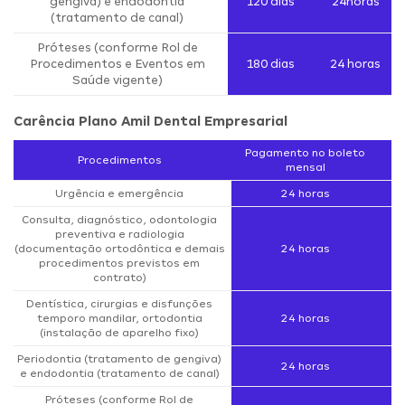
gengiva) e endodontia
120 dias
24horas
(tratamento de canal)
Próteses (conforme Rol de
Procedimentos e Eventos em
180 dias
24 horas
Saúde vigente)
Carência Plano Amil Dental Empresarial
Pagamento no boleto
Procedimentos
mensal
Urgência e emergência
24 horas
Consulta, diagnóstico, odontologia
preventiva e radiologia
(documentação ortodôntica e demais
24 horas
procedimentos previstos em
contrato)
Dentística, cirurgias e disfunções
temporo mandilar, ortodontia
24 horas
(instalação de aparelho fixo)
Periodontia (tratamento de gengiva)
24 horas
e endodontia (tratamento de canal)
Próteses (conforme Rol de