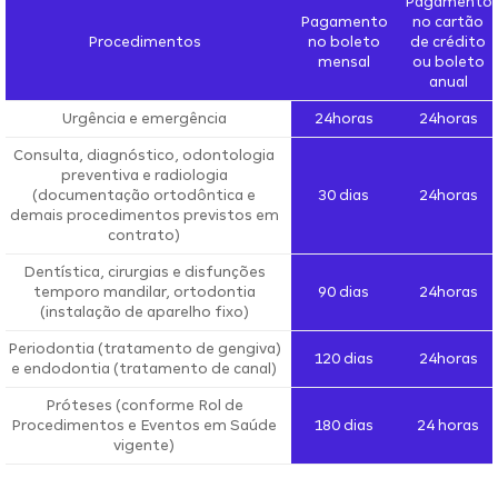
Pagamento
Pagamento
no cartão
Procedimentos
no boleto
de crédito
mensal
ou boleto
anual
Urgência e emergência
24horas
24horas
Consulta, diagnóstico, odontologia
preventiva e radiologia
(documentação ortodôntica e
30 dias
24horas
demais procedimentos previstos em
contrato)
Dentística, cirurgias e disfunções
temporo mandilar, ortodontia
90 dias
24horas
(instalação de aparelho fixo)
Periodontia (tratamento de gengiva)
120 dias
24horas
e endodontia (tratamento de canal)
Próteses (conforme Rol de
Procedimentos e Eventos em Saúde
180 dias
24 horas
vigente)