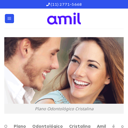
Skip
(11) 2771-5668
to
content
Plano Odontológico Cristalina
O
Plano Odontológico Cristalina Amil
é o