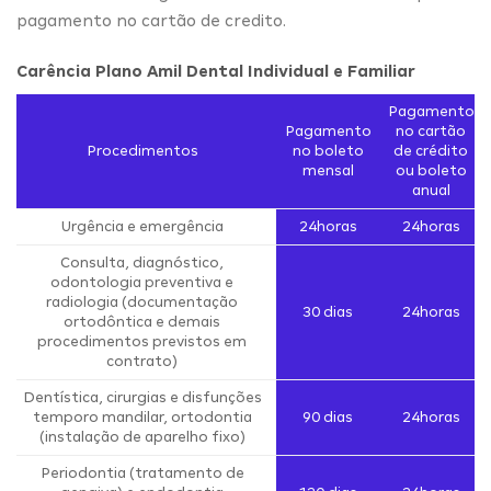
pagamento no cartão de credito.
Carência Plano Amil Dental Individual e Familiar
Pagamento
Pagamento
no cartão
Procedimentos
no boleto
de crédito
mensal
ou boleto
anual
Urgência e emergência
24horas
24horas
Consulta, diagnóstico,
odontologia preventiva e
radiologia (documentação
30 dias
24horas
ortodôntica e demais
procedimentos previstos em
contrato)
Dentística, cirurgias e disfunções
temporo mandilar, ortodontia
90 dias
24horas
(instalação de aparelho fixo)
Periodontia (tratamento de