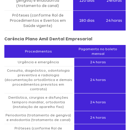
gengiva) e endodontia
120 dias
24horas
(tratamento de canal)
Próteses (conforme Rol de
Procedimentos e Eventos em
180 dias
24 horas
Saúde vigente)
Carência Plano Amil Dental Empresarial
Pagamento no boleto
Procedimentos
mensal
Urgência e emergência
24 horas
Consulta, diagnóstico, odontologia
preventiva e radiologia
(documentação ortodôntica e demais
24 horas
procedimentos previstos em
contrato)
Dentística, cirurgias e disfunções
temporo mandilar, ortodontia
24 horas
(instalação de aparelho fixo)
Periodontia (tratamento de gengiva)
24 horas
e endodontia (tratamento de canal)
Próteses (conforme Rol de