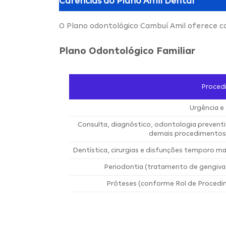
Carências do
Plano Amil Dental
O Plano odontológico Cambuí Amil oferece c
Plano Odontológico Familiar
Proced
Urgência e
Consulta, diagnóstico, odontologia prevent
demais procedimentos 
Dentística, cirurgias e disfunções temporo man
Periodontia (tratamento de gengiva
Próteses (conforme Rol de Procedi