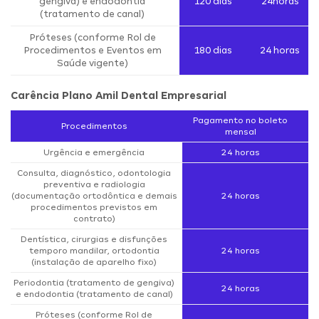
gengiva) e endodontia
120 dias
24horas
(tratamento de canal)
Próteses (conforme Rol de
Procedimentos e Eventos em
180 dias
24 horas
Saúde vigente)
Carência Plano Amil Dental Empresarial
Pagamento no boleto
Procedimentos
mensal
Urgência e emergência
24 horas
Consulta, diagnóstico, odontologia
preventiva e radiologia
(documentação ortodôntica e demais
24 horas
procedimentos previstos em
contrato)
Dentística, cirurgias e disfunções
temporo mandilar, ortodontia
24 horas
(instalação de aparelho fixo)
Periodontia (tratamento de gengiva)
24 horas
e endodontia (tratamento de canal)
Próteses (conforme Rol de