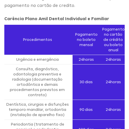
pagamento no cartão de credito.
Carência Plano Amil Dental Individual e Familiar
Pagamento
Pagamento
no cartão
Procedimentos
no boleto
de crédito
mensal
ou boleto
anual
Urgência e emergência
24horas
24horas
Consulta, diagnóstico,
odontologia preventiva e
radiologia (documentação
30 dias
24horas
ortodôntica e demais
procedimentos previstos em
contrato)
Dentística, cirurgias e disfunções
temporo mandilar, ortodontia
90 dias
24horas
(instalação de aparelho fixo)
Periodontia (tratamento de