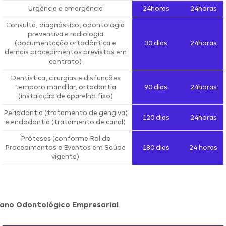
Urgência e emergência
24horas
24horas
Consulta, diagnóstico, odontologia
preventiva e radiologia
(documentação ortodôntica e
30 dias
24horas
demais procedimentos previstos em
contrato)
Dentística, cirurgias e disfunções
temporo mandilar, ortodontia
90 dias
24horas
(instalação de aparelho fixo)
Periodontia (tratamento de gengiva)
120 dias
24horas
e endodontia (tratamento de canal)
Próteses (conforme Rol de
Procedimentos e Eventos em Saúde
180 dias
24 horas
vigente)
lano Odontológico Empresarial