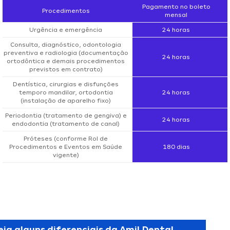
Pagamento no boleto
Procedimentos
mensal
Urgência e emergência
24 horas
Consulta, diagnóstico, odontologia
preventiva e radiologia (documentação
24 horas
ortodôntica e demais procedimentos
previstos em contrato)
Dentística, cirurgias e disfunções
temporo mandilar, ortodontia
24 horas
(instalação de aparelho fixo)
Periodontia (tratamento de gengiva) e
24 horas
endodontia (tratamento de canal)
Próteses (conforme Rol de
Procedimentos e Eventos em Saúde
180 dias
vigente)
eja alguns diferenciais da Amil Dental