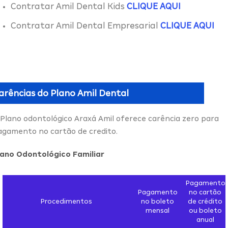
Contratar Amil Dental Kids
CLIQUE AQUI
Contratar Amil Dental Empresarial
CLIQUE AQUI
arências do
Plano Amil Dental
 Plano odontológico Araxá Amil oferece carência zero para
agamento no cartão de credito.
lano Odontológico Familiar
Pagamento
Pagamento
no cartão
Procedimentos
no boleto
de crédito
mensal
ou boleto
anual