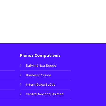
Planos Compatíveis
SulAmérica Saúde
Bradesco Saúde
Intermédica Saúde
Central Nacional Unimed