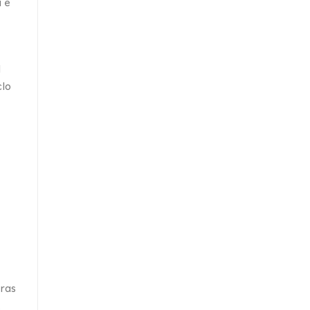
a e
l
clo
oras
.