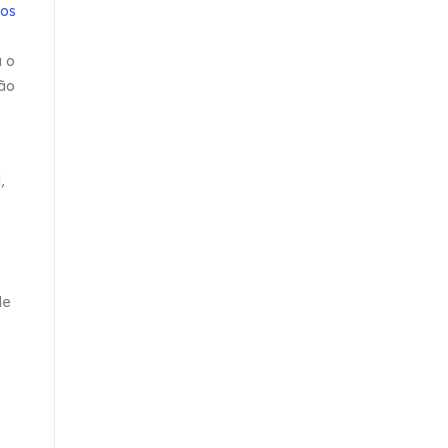
os
a o
ão
,
de