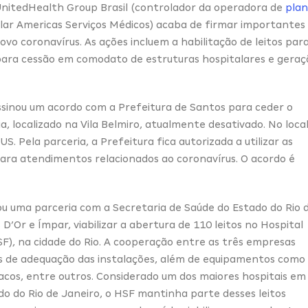
 UnitedHealth Group Brasil (controlador da operadora de
plan
lar Americas Serviços Médicos) acaba de firmar importantes
vo coronavírus. As ações incluem a habilitação de leitos par
para cessão em comodato de estruturas hospitalares e geraç
assinou um acordo com a Prefeitura de Santos para ceder o
, localizado na Vila Belmiro, atualmente desativado. No local
US. Pela parceria, a Prefeitura fica autorizada a utilizar as
para atendimentos relacionados ao coronavírus. O acordo é
 uma parceria com a Secretaria de Saúde do Estado do Rio 
 D’Or e Ímpar, viabilizar a abertura de 110 leitos no Hospital
SF), na cidade do Rio. A cooperação entre as três empresas
s de adequação das instalações, além de equipamentos como
acos, entre outros. Considerado um dos maiores hospitais em
do do Rio de Janeiro, o HSF mantinha parte desses leitos