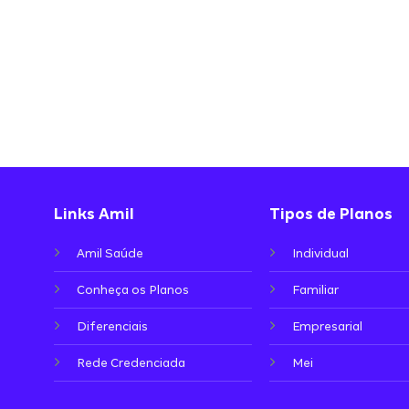
Links Amil
Tipos de Planos
Amil Saúde
Individual
Conheça os Planos
Familiar
Diferenciais
Empresarial
Rede Credenciada
Mei