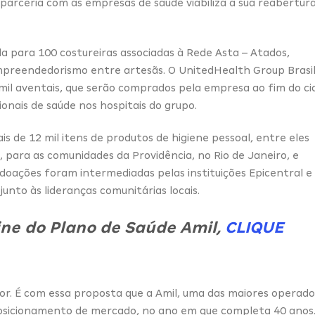
A parceria com as empresas de saúde viabiliza a sua reabertur
a para 100 costureiras associadas à Rede Asta – Atados,
empreendedorismo entre artesãs. O UnitedHealth Group Brasi
mil aventais, que serão comprados pela empresa ao fim do ci
ionais de saúde nos hospitais do grupo.
s de 12 mil itens de produtos de higiene pessoal, entre eles
, para as comunidades da Providência, no Rio de Janeiro, e
 doações foram intermediadas pelas instituições Epicentral e
unto às lideranças comunitárias locais.
ne do Plano de Saúde Amil,
CLIQUE
hor. É com essa proposta que a Amil, uma das maiores operad
posicionamento de mercado, no ano em que completa 40 anos