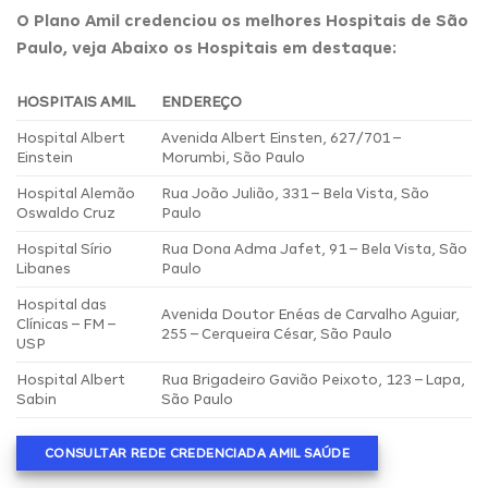
O Plano Amil credenciou os melhores Hospitais de São
Paulo, veja Abaixo os Hospitais em destaque:
HOSPITAIS AMIL
ENDEREÇO
Hospital Albert
Avenida Albert Einsten, 627/701 –
Einstein
Morumbi, São Paulo
Hospital Alemão
Rua João Julião, 331 – Bela Vista, São
Oswaldo Cruz
Paulo
Hospital Sírio
Rua Dona Adma Jafet, 91 – Bela Vista, São
Libanes
Paulo
Hospital das
Avenida Doutor Enéas de Carvalho Aguiar,
Clínicas – FM –
255 – Cerqueira César, São Paulo
USP
Hospital Albert
Rua Brigadeiro Gavião Peixoto, 123 – Lapa,
Sabin
São Paulo
CONSULTAR REDE CREDENCIADA AMIL SAÚDE