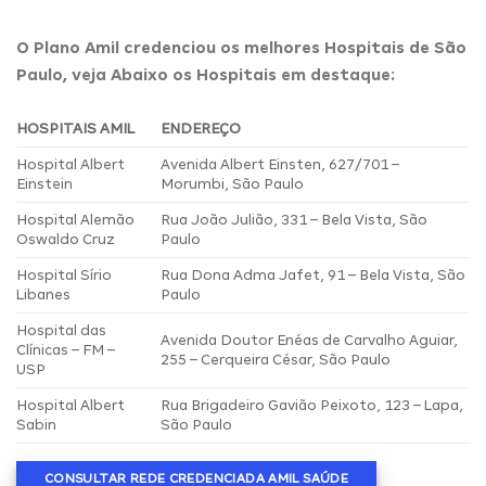
O Plano Amil credenciou os melhores Hospitais de São
Paulo, veja Abaixo os Hospitais em destaque:
HOSPITAIS AMIL
ENDEREÇO
Hospital Albert
Avenida Albert Einsten, 627/701 –
Einstein
Morumbi, São Paulo
Hospital Alemão
Rua João Julião, 331 – Bela Vista, São
Oswaldo Cruz
Paulo
Hospital Sírio
Rua Dona Adma Jafet, 91 – Bela Vista, São
Libanes
Paulo
Hospital das
Avenida Doutor Enéas de Carvalho Aguiar,
Clínicas – FM –
255 – Cerqueira César, São Paulo
USP
Hospital Albert
Rua Brigadeiro Gavião Peixoto, 123 – Lapa,
Sabin
São Paulo
CONSULTAR REDE CREDENCIADA AMIL SAÚDE