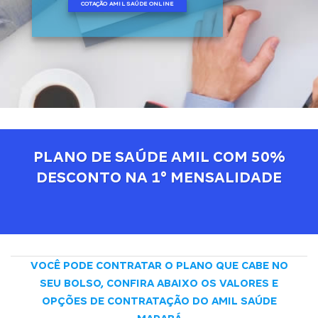
COTAÇÃO AMIL SAÚDE ONLINE
PLANO DE SAÚDE AMIL COM 50%
DESCONTO NA 1° MENSALIDADE
VOCÊ PODE CONTRATAR O PLANO QUE CABE NO
SEU BOLSO, CONFIRA ABAIXO OS VALORES E
OPÇÕES DE CONTRATAÇÃO DO AMIL SAÚDE