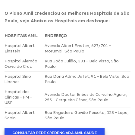
O Plano Amil credenciou os melhores Hospitais de São
Paulo, veja Abaixo os Hospitais em destaque:
HOSPITAIS AMIL
ENDEREÇO
Hospital Albert
Avenida Albert Einsten, 627/701 –
Einstein
Morumbi, São Paulo
Hospital Alemão
Rua João Julião, 331 – Bela Vista, São
Oswaldo Cruz
Paulo
Hospital Sírio
Rua Dona Adma Jafet, 91 – Bela Vista, São
Libanes
Paulo
Hospital das
Avenida Doutor Enéas de Carvalho Aguiar,
Clínicas – FM –
255 – Cerqueira César, São Paulo
USP
Hospital Albert
Rua Brigadeiro Gavião Peixoto, 123 – Lapa,
Sabin
São Paulo
CONSULTAR REDE CREDENCIADA AMIL SAÚDE