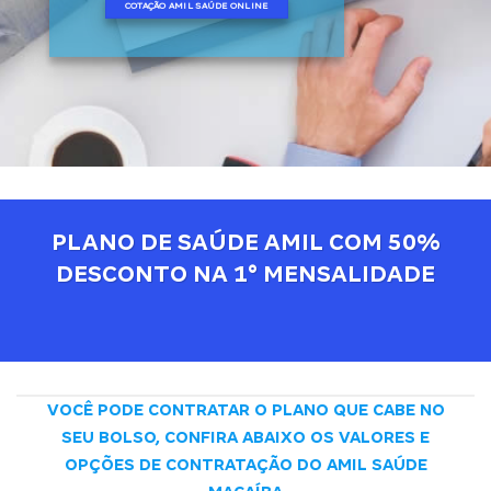
COTAÇÃO AMIL SAÚDE ONLINE
PLANO DE SAÚDE AMIL COM 50%
DESCONTO NA 1° MENSALIDADE
VOCÊ PODE CONTRATAR O PLANO QUE CABE NO
SEU BOLSO, CONFIRA ABAIXO OS VALORES E
OPÇÕES DE CONTRATAÇÃO DO AMIL SAÚDE