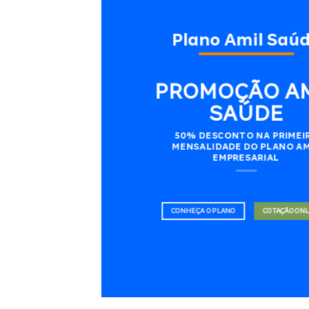
Plano Amil Saú
PROMOÇÃO A
SAÚDE
50% DESCONTO NA PRIMEI
MENSALIDADE DO PLANO AM
EMPRESARIAL
CONHEÇA O PLANO
COTAÇÃO ON