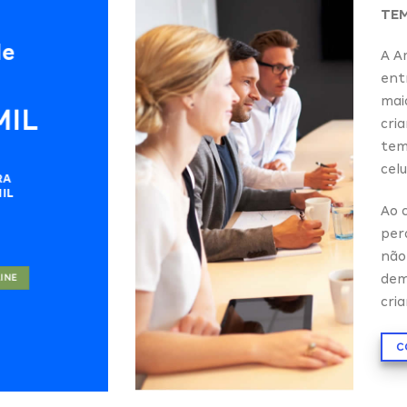
TEM
de
A Am
ent
mai
MIL
cri
tem
celu
RA
IL
Ao 
per
não
dem
LINE
cria
C