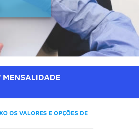
° MENSALIDADE
XO OS VALORES E OPÇÕES DE