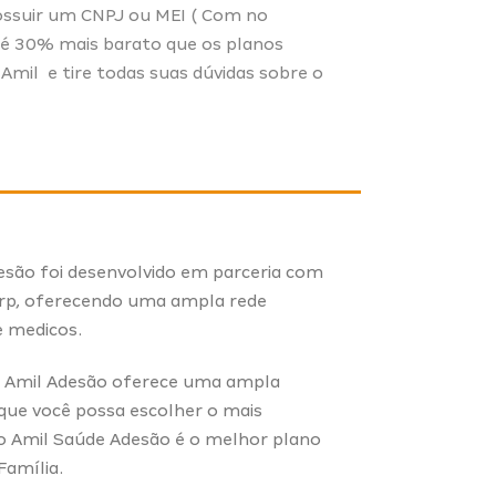
possuir um CNPJ ou MEI ( Com no
té 30% mais barato que os planos
 Amil
e tire todas suas dúvidas sobre o
adesão foi desenvolvido em parceria com
orp, oferecendo uma ampla rede
e medicos.
o Amil Adesão oferece uma ampla
 que você possa escolher o mais
o Amil Saúde Adesão é o melhor plano
Família.