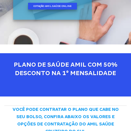
COTAÇÃO AMIL SAÚDE ONLINE
PLANO DE SAÚDE AMIL COM 50%
DESCONTO NA 1° MENSALIDADE
VOCÊ PODE CONTRATAR O PLANO QUE CABE NO
SEU BOLSO, CONFIRA ABAIXO OS VALORES E
OPÇÕES DE CONTRATAÇÃO DO AMIL SAÚDE