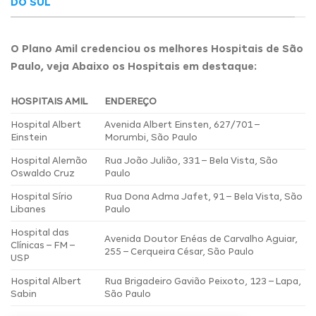
DO SUL
O Plano Amil credenciou os melhores Hospitais de São
Paulo, veja Abaixo os Hospitais em destaque:
HOSPITAIS AMIL
ENDEREÇO
Hospital Albert
Avenida Albert Einsten, 627/701 –
Einstein
Morumbi, São Paulo
Hospital Alemão
Rua João Julião, 331 – Bela Vista, São
Oswaldo Cruz
Paulo
Hospital Sírio
Rua Dona Adma Jafet, 91 – Bela Vista, São
Libanes
Paulo
Hospital das
Avenida Doutor Enéas de Carvalho Aguiar,
Clínicas – FM –
255 – Cerqueira César, São Paulo
USP
Hospital Albert
Rua Brigadeiro Gavião Peixoto, 123 – Lapa,
Sabin
São Paulo