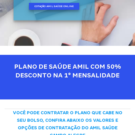
COTAÇÃO AMIL SAÚDE ONLINE
PLANO DE SAÚDE AMIL COM 50%
DESCONTO NA 1° MENSALIDADE
VOCÊ PODE CONTRATAR O PLANO QUE CABE NO
SEU BOLSO, CONFIRA ABAIXO OS VALORES E
OPÇÕES DE CONTRATAÇÃO DO AMIL SAÚDE