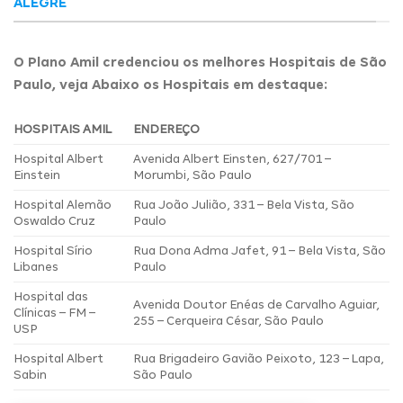
ALEGRE
O Plano Amil credenciou os melhores Hospitais de São
Paulo, veja Abaixo os Hospitais em destaque:
HOSPITAIS AMIL
ENDEREÇO
Hospital Albert
Avenida Albert Einsten, 627/701 –
Einstein
Morumbi, São Paulo
Hospital Alemão
Rua João Julião, 331 – Bela Vista, São
Oswaldo Cruz
Paulo
Hospital Sírio
Rua Dona Adma Jafet, 91 – Bela Vista, São
Libanes
Paulo
Hospital das
Avenida Doutor Enéas de Carvalho Aguiar,
Clínicas – FM –
255 – Cerqueira César, São Paulo
USP
Hospital Albert
Rua Brigadeiro Gavião Peixoto, 123 – Lapa,
Sabin
São Paulo