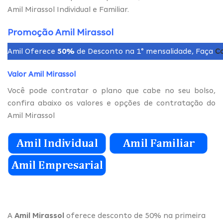
Amil Mirassol Individual e Familiar.
Promoção Amil Mirassol
Amil Oferece
50%
de Desconto na 1° mensalidade, Faça
C
Valor Amil Mirassol
Você pode contratar o plano que cabe no seu bolso,
confira abaixo os valores e opções de contratação do
Amil Mirassol
A
Amil Mirassol
oferece desconto de 50% na primeira