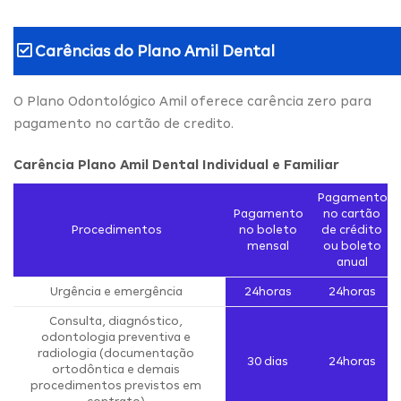
Carências do
Plano Amil Dental
O Plano Odontológico Amil oferece carência zero para
pagamento no cartão de credito.
Carência Plano Amil Dental Individual e Familiar
Pagamento
Pagamento
no cartão
Procedimentos
no boleto
de crédito
mensal
ou boleto
anual
Urgência e emergência
24horas
24horas
Consulta, diagnóstico,
odontologia preventiva e
radiologia (documentação
30 dias
24horas
ortodôntica e demais
procedimentos previstos em