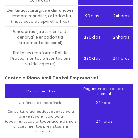
contrato)
Dentística, cirurgias e disfunções
temporo mandilar, ortodontia
90 dias
24horas
(instalação de aparelho fixo)
Periodontia (tratamento de
gengiva) e endodontia
120 dias
24horas
(tratamento de canal)
Próteses (conforme Rol de
Procedimentos e Eventos em
180 dias
24 horas
Saúde vigente)
Carência Plano Amil Dental Empresarial
Pagamento no boleto
Procedimentos
mensal
Urgência e emergência
24 horas
Consulta, diagnóstico, odontologia
preventiva e radiologia
(documentação ortodôntica e demais
24 horas
procedimentos previstos em
contrato)