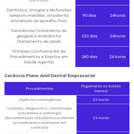
contrato)
Dentística, cirurgias e disfunções
temporo mandilar, ortodontia
90 dias
24horas
(instalação de aparelho fixo)
Periodontia (tratamento de
gengiva) e endodontia
120 dias
24horas
(tratamento de canal)
Próteses (conforme Rol de
Procedimentos e Eventos em
180 dias
24 horas
Saúde vigente)
Carência Plano Amil Dental Empresarial
Pagamento no boleto
Procedimentos
mensal
Urgência e emergência
24 horas
Consulta, diagnóstico, odontologia
preventiva e radiologia
(documentação ortodôntica e demais
24 horas
procedimentos previstos em
contrato)