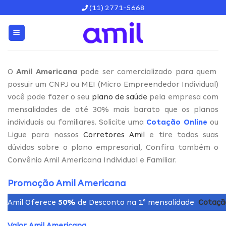
Skip
(11) 2771-5668
to
content
O
Amil Americana
pode ser comercializado para quem
possuir um CNPJ ou MEI (Micro Empreendedor Individual)
você pode fazer o seu
plano de saúde
pela empresa com
mensalidades de até 30% mais barato que os planos
individuais ou familiares. Solicite uma
Cotação Online
ou
Ligue para nossos
Corretores Amil
e tire todas suas
dúvidas sobre o plano empresarial, Confira também o
Convênio Amil Americana Individual e Familiar.
Promoção Amil Americana
Amil Oferece
50%
de Desconto na 1° mensalidade
Cotaçã
Valor Amil Americana