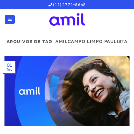
Skip
(11) 2771-5668
to
content
ARQUIVOS DE TAG:
AMILCAMPO LIMPO PAULISTA
01
fev