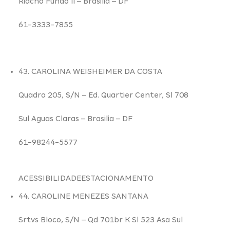
Riacho Fundo Ii –
Brasilia – DF
61-3333-7855
43. CAROLINA WEISHEIMER DA COSTA
Quadra 205,
S/N
– Ed. Quartier Center, Sl 708
Sul Aguas Claras –
Brasilia – DF
61-98244-5577
ACESSIBILIDADE
ESTACIONAMENTO
44. CAROLINE MENEZES SANTANA
Srtvs Bloco,
S/N
– Qd 701br K Sl 523 Asa Sul