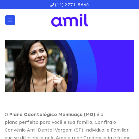
Skip
(11) 2771-5668
to
content
O
Plano Odontológico Manhuaçu (MG)
é o
plano perfeito para você e sua família, Confira o
Convênio Amil Dental Vargem (SP) Individual e Familiar,
que se diferencia pela Ampla rede Credenciada e ótimo