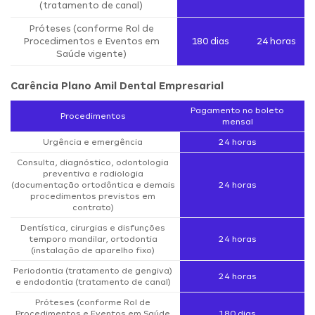
(tratamento de canal)
Próteses (conforme Rol de
Procedimentos e Eventos em
180 dias
24 horas
Saúde vigente)
Carência Plano Amil Dental Empresarial
Pagamento no boleto
Procedimentos
mensal
Urgência e emergência
24 horas
Consulta, diagnóstico, odontologia
preventiva e radiologia
(documentação ortodôntica e demais
24 horas
procedimentos previstos em
contrato)
Dentística, cirurgias e disfunções
temporo mandilar, ortodontia
24 horas
(instalação de aparelho fixo)
Periodontia (tratamento de gengiva)
24 horas
e endodontia (tratamento de canal)
Próteses (conforme Rol de
Procedimentos e Eventos em Saúde
180 dias