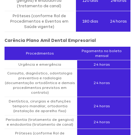
gengiva) e endodontia
120 dias
24horas
(tratamento de canal)
Próteses (conforme Rol de
Procedimentos e Eventos em
180 dias
24 horas
Saúde vigente)
Carência Plano Amil Dental Empresarial
Pagamento no boleto
Procedimentos
mensal
Urgência e emergência
24 horas
Consulta, diagnóstico, odontologia
preventiva e radiologia
(documentação ortodôntica e demais
24 horas
procedimentos previstos em
contrato)
Dentística, cirurgias e disfunções
temporo mandilar, ortodontia
24 horas
(instalação de aparelho fixo)
Periodontia (tratamento de gengiva)
24 horas
e endodontia (tratamento de canal)
Próteses (conforme Rol de