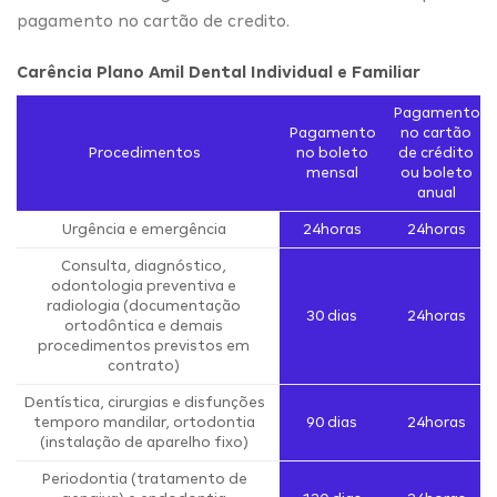
pagamento no cartão de credito.
Carência Plano Amil Dental Individual e Familiar
Pagamento
Pagamento
no cartão
Procedimentos
no boleto
de crédito
mensal
ou boleto
anual
Urgência e emergência
24horas
24horas
Consulta, diagnóstico,
odontologia preventiva e
radiologia (documentação
30 dias
24horas
ortodôntica e demais
procedimentos previstos em
contrato)
Dentística, cirurgias e disfunções
temporo mandilar, ortodontia
90 dias
24horas
(instalação de aparelho fixo)
Periodontia (tratamento de