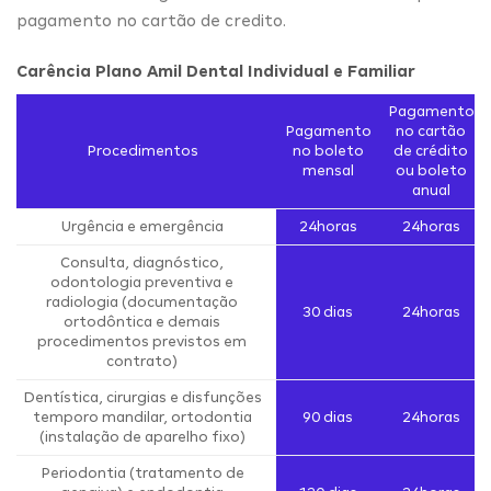
pagamento no cartão de credito.
Carência Plano Amil Dental Individual e Familiar
Pagamento
Pagamento
no cartão
Procedimentos
no boleto
de crédito
mensal
ou boleto
anual
Urgência e emergência
24horas
24horas
Consulta, diagnóstico,
odontologia preventiva e
radiologia (documentação
30 dias
24horas
ortodôntica e demais
procedimentos previstos em
contrato)
Dentística, cirurgias e disfunções
temporo mandilar, ortodontia
90 dias
24horas
(instalação de aparelho fixo)
Periodontia (tratamento de