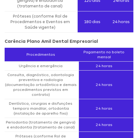
gengiva) e endodontia
120 dias
24horas
(tratamento de canal)
Próteses (conforme Rol de
Procedimentos e Eventos em
180 dias
24 horas
Saúde vigente)
Carência Plano Amil Dental Empresarial
Pagamento no boleto
Procedimentos
mensal
Urgência e emergência
24 horas
Consulta, diagnóstico, odontologia
preventiva e radiologia
(documentação ortodôntica e demais
24 horas
procedimentos previstos em
contrato)
Dentística, cirurgias e disfunções
temporo mandilar, ortodontia
24 horas
(instalação de aparelho fixo)
Periodontia (tratamento de gengiva)
24 horas
e endodontia (tratamento de canal)
Próteses (conforme Rol de