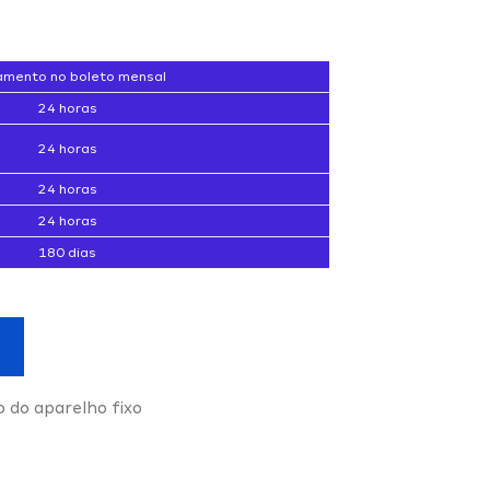
mento no boleto mensal
24 horas
24 horas
24 horas
24 horas
180 dias
o do aparelho fixo