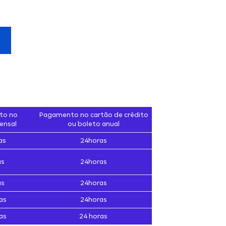
to no
Pagamento no cartão de crédito
ensal
ou boleto anual
as
24horas
as
24horas
as
24horas
as
24horas
as
24 horas