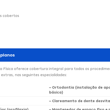
s cobertos
 planos
a Física oferece cobertura integral para todos os procedime
xtras, nas seguintes especialidades:
– Ortodontia (instalação de ap
básica)
– Clareamento de dente desvita
úor (profilaxia)
– Mantenedor de espaço fixo e 