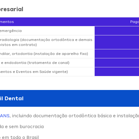
resarial
imentos
Paga
 emergência
e radiologia (documentação ortodôntica e demais
istos em contrato)
dilar, ortodontia (instalação de aparelho fixo)
 e endodontia (tratamento de canal)
mentos e Eventos em Saúde vigente)
il Dental
ANS
, incluindo documentação ortodôntica básica e instalaçã
da e sem burocracia
 em todo o Brasil