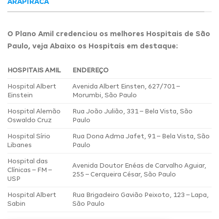
ARAPIRACA
O Plano Amil credenciou os melhores Hospitais de São
Paulo, veja Abaixo os Hospitais em destaque:
HOSPITAIS AMIL
ENDEREÇO
Hospital Albert
Avenida Albert Einsten, 627/701 –
Einstein
Morumbi, São Paulo
Hospital Alemão
Rua João Julião, 331 – Bela Vista, São
Oswaldo Cruz
Paulo
Hospital Sírio
Rua Dona Adma Jafet, 91 – Bela Vista, São
Libanes
Paulo
Hospital das
Avenida Doutor Enéas de Carvalho Aguiar,
Clínicas – FM –
255 – Cerqueira César, São Paulo
USP
Hospital Albert
Rua Brigadeiro Gavião Peixoto, 123 – Lapa,
Sabin
São Paulo