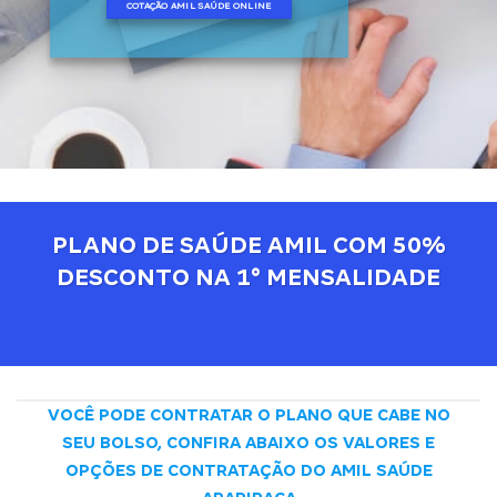
COTAÇÃO AMIL SAÚDE ONLINE
PLANO DE SAÚDE AMIL COM 50%
DESCONTO NA 1° MENSALIDADE
VOCÊ PODE CONTRATAR O PLANO QUE CABE NO
SEU BOLSO, CONFIRA ABAIXO OS VALORES E
OPÇÕES DE CONTRATAÇÃO DO AMIL SAÚDE