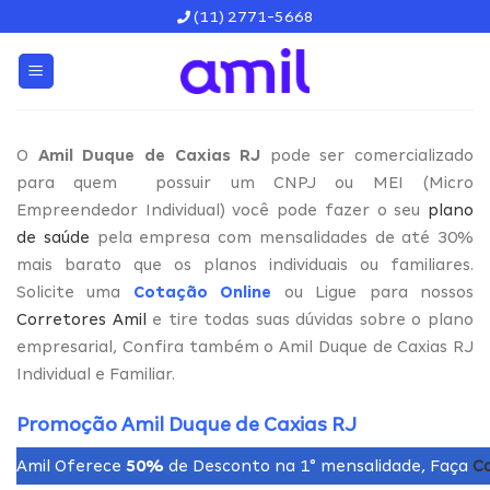
Skip
(11) 2771-5668
to
content
O
Amil Duque de Caxias RJ
pode ser comercializado
para quem possuir um CNPJ ou MEI (Micro
Empreendedor Individual) você pode fazer o seu
plano
de saúde
pela empresa com mensalidades de até 30%
mais barato que os planos individuais ou familiares.
Solicite uma
Cotação Online
ou Ligue para nossos
Corretores Amil
e tire todas suas dúvidas sobre o plano
empresarial, Confira também o Amil Duque de Caxias RJ
Individual e Familiar.
Promoção Amil Duque de Caxias RJ
Amil Oferece
50%
de Desconto na 1° mensalidade, Faça
C