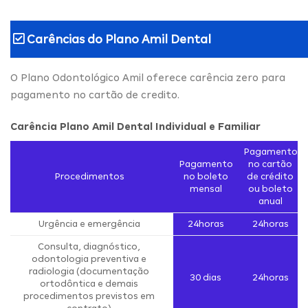
Carências do
Plano Amil Dental
O Plano Odontológico Amil oferece carência zero para
pagamento no cartão de credito.
Carência Plano Amil Dental Individual e Familiar
Pagamento
Pagamento
no cartão
Procedimentos
no boleto
de crédito
mensal
ou boleto
anual
Urgência e emergência
24horas
24horas
Consulta, diagnóstico,
odontologia preventiva e
radiologia (documentação
30 dias
24horas
ortodôntica e demais
procedimentos previstos em