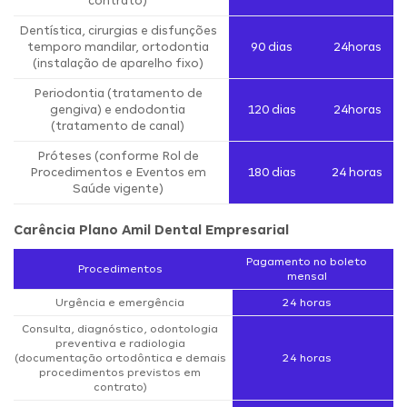
contrato)
Dentística, cirurgias e disfunções
temporo mandilar, ortodontia
90 dias
24horas
(instalação de aparelho fixo)
Periodontia (tratamento de
gengiva) e endodontia
120 dias
24horas
(tratamento de canal)
Próteses (conforme Rol de
Procedimentos e Eventos em
180 dias
24 horas
Saúde vigente)
Carência Plano Amil Dental Empresarial
Pagamento no boleto
Procedimentos
mensal
Urgência e emergência
24 horas
Consulta, diagnóstico, odontologia
preventiva e radiologia
(documentação ortodôntica e demais
24 horas
procedimentos previstos em
contrato)