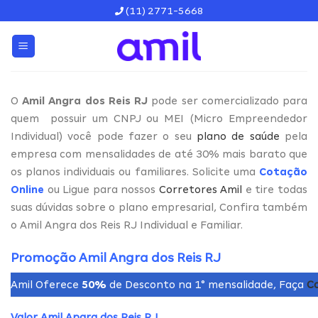
Skip
(11) 2771-5668
to
content
O
Amil Angra dos Reis RJ
pode ser comercializado para
quem possuir um CNPJ ou MEI (Micro Empreendedor
Individual) você pode fazer o seu
plano de saúde
pela
empresa com mensalidades de até 30% mais barato que
os planos individuais ou familiares. Solicite uma
Cotação
Online
ou Ligue para nossos
Corretores Amil
e tire todas
suas dúvidas sobre o plano empresarial, Confira também
o Amil Angra dos Reis RJ Individual e Familiar.
Promoção Amil Angra dos Reis RJ
Amil Oferece
50%
de Desconto na 1° mensalidade, Faça
C
Valor Amil Angra dos Reis RJ