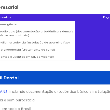
resarial
imentos
Paga
 emergência
e radiologia (documentação ortodôntica e demais
istos em contrato)
dilar, ortodontia (instalação de aparelho fixo)
 e endodontia (tratamento de canal)
mentos e Eventos em Saúde vigente)
il Dental
ANS
, incluindo documentação ortodôntica básica e instalaçã
da e sem burocracia
 em todo o Brasil