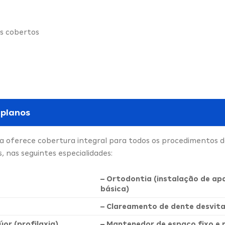
s cobertos
 planos
ca oferece cobertura integral para todos os procedimentos 
 nas seguintes especialidades:
– Ortodontia (instalação de ap
básica)
– Clareamento de dente desvita
úor (profilaxia)
– Mantenedor de espaço fixo e 