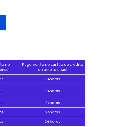
to no
Pagamento no cartão de crédito
ensal
ou boleto anual
as
24horas
as
24horas
as
24horas
as
24horas
as
24 horas