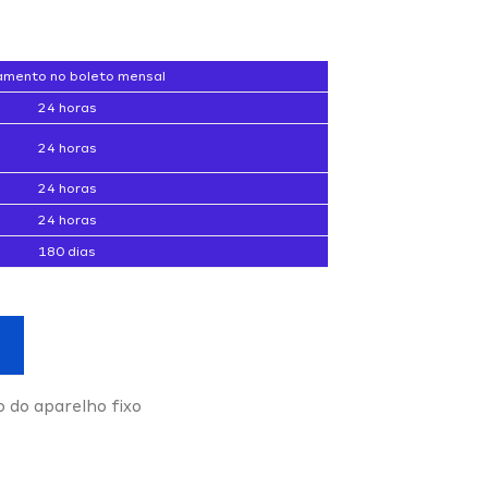
mento no boleto mensal
24 horas
24 horas
24 horas
24 horas
180 dias
o do aparelho fixo