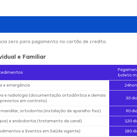
ncia zero para pagamento no cartão de credito.
vidual e Familiar
Pagamen
cedimentos
boleto m
a e emergência
24hor
iva e radiologia (documentação ortodôntica e demais
30 di
previstos em contrato)
 mandilar, ortodontia (instalação de aparelho fixo)
90 di
iva) e endodontia (tratamento de canal)
120 di
edimentos e Eventos em Saúde vigente)
180 di