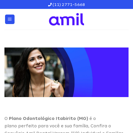
Skip
(11) 2771-5668
to
content
O
Plano Odontológico Itabirito (MG)
é o
plano perfeito para você e sua família, Confira o