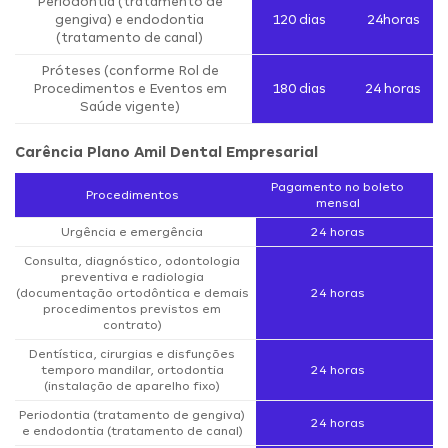
Periodontia (tratamento de
gengiva) e endodontia
120 dias
24horas
(tratamento de canal)
Próteses (conforme Rol de
Procedimentos e Eventos em
180 dias
24 horas
Saúde vigente)
Carência Plano Amil Dental Empresarial
Pagamento no boleto
Procedimentos
mensal
Urgência e emergência
24 horas
Consulta, diagnóstico, odontologia
preventiva e radiologia
(documentação ortodôntica e demais
24 horas
procedimentos previstos em
contrato)
Dentística, cirurgias e disfunções
temporo mandilar, ortodontia
24 horas
(instalação de aparelho fixo)
Periodontia (tratamento de gengiva)
24 horas
e endodontia (tratamento de canal)