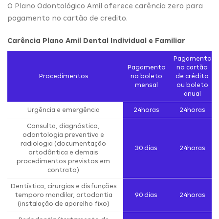
O Plano Odontológico Amil oferece carência zero para
pagamento no cartão de credito.
Carência Plano Amil Dental Individual e Familiar
Pagamento
Pagamento
no cartão
Procedimentos
no boleto
de crédito
mensal
ou boleto
anual
Urgência e emergência
24horas
24horas
Consulta, diagnóstico,
odontologia preventiva e
radiologia (documentação
30 dias
24horas
ortodôntica e demais
procedimentos previstos em
contrato)
Dentística, cirurgias e disfunções
temporo mandilar, ortodontia
90 dias
24horas
(instalação de aparelho fixo)