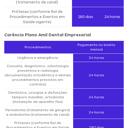
(tratamento de canal)
Próteses (conforme Rol de
Procedimentos e Eventos em
180 dias
24 horas
Saúde vigente)
Carência Plano Amil Dental Empresarial
Pagamento no boleto
Procedimentos
mensal
Urgência e emergência
24 horas
Consulta, diagnóstico, odontologia
preventiva e radiologia
(documentação ortodôntica e demais
24 horas
procedimentos previstos em
contrato)
Dentística, cirurgias e disfunções
temporo mandilar, ortodontia
24 horas
(instalação de aparelho fixo)
Periodontia (tratamento de gengiva)
24 horas
e endodontia (tratamento de canal)
Próteses (conforme Rol de
Procedimentos e Eventos em Saúde
180 dias