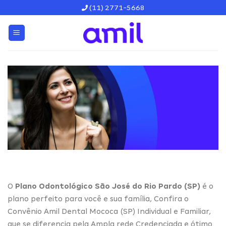
Skip
(11) 2771-5668
to
content
O
Plano Odontológico São José do Rio Pardo (SP)
é o
plano perfeito para você e sua família, Confira o
Convênio Amil Dental Mococa (SP) Individual e Familiar,
que se diferencia pela Ampla rede Credenciada e ótimo