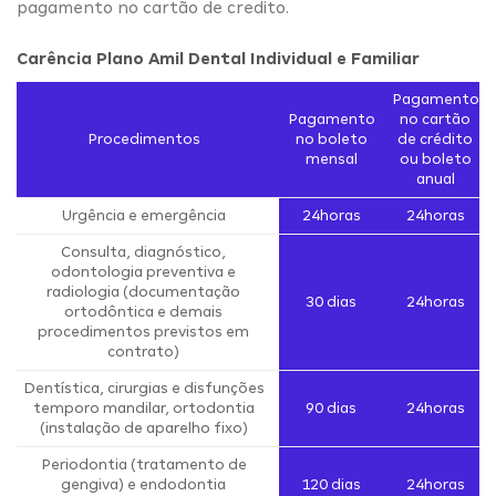
pagamento no cartão de credito.
Carência Plano Amil Dental Individual e Familiar
Pagamento
Pagamento
no cartão
Procedimentos
no boleto
de crédito
mensal
ou boleto
anual
Urgência e emergência
24horas
24horas
Consulta, diagnóstico,
odontologia preventiva e
radiologia (documentação
30 dias
24horas
ortodôntica e demais
procedimentos previstos em
contrato)
Dentística, cirurgias e disfunções
temporo mandilar, ortodontia
90 dias
24horas
(instalação de aparelho fixo)
Periodontia (tratamento de
gengiva) e endodontia
120 dias
24horas