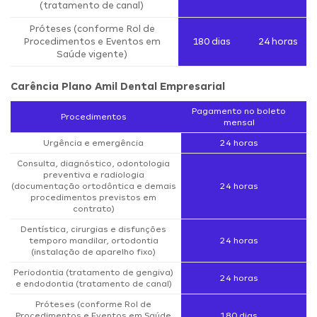
(tratamento de canal)
Próteses (conforme Rol de
Procedimentos e Eventos em
180 dias
24 horas
Saúde vigente)
Carência Plano Amil Dental Empresarial
Pagamento no boleto
Procedimentos
mensal
Urgência e emergência
24 horas
Consulta, diagnóstico, odontologia
preventiva e radiologia
(documentação ortodôntica e demais
24 horas
procedimentos previstos em
contrato)
Dentística, cirurgias e disfunções
temporo mandilar, ortodontia
24 horas
(instalação de aparelho fixo)
Periodontia (tratamento de gengiva)
24 horas
e endodontia (tratamento de canal)
Próteses (conforme Rol de
Procedimentos e Eventos em Saúde
180 dias