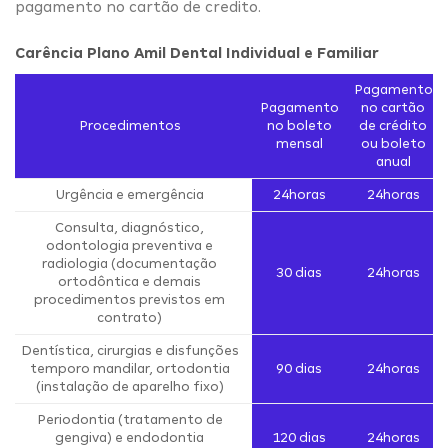
pagamento no cartão de credito.
Carência Plano Amil Dental Individual e Familiar
Pagamento
Pagamento
no cartão
Procedimentos
no boleto
de crédito
mensal
ou boleto
anual
Urgência e emergência
24horas
24horas
Consulta, diagnóstico,
odontologia preventiva e
radiologia (documentação
30 dias
24horas
ortodôntica e demais
procedimentos previstos em
contrato)
Dentística, cirurgias e disfunções
temporo mandilar, ortodontia
90 dias
24horas
(instalação de aparelho fixo)
Periodontia (tratamento de
gengiva) e endodontia
120 dias
24horas